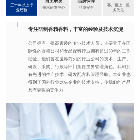
自主研发
品质保障
三十年以上行
客户至上，服
技术研发中心
品质安全
业经验
务为先
专注研制香精香料，丰富的经验及技术沉淀
满足客户不同的调香需求
完善的质量管理体系
真心酿香味 芬芳传五洲
01
02
03
04
公司拥有一批高素质的专业技术人员，主要骨干在国
拥有独立的香精香料技术研发实验室和生产车间，可
从2005年起，公司就建立了国际认可的ISO9001：
轩宇的应用及技术服务中心，汇聚了多位优秀的技术
际性的香精公司和食品配料行业拥有超过30年的工作
为客户提供适合、满意，高性价比的高品质香精。
2015质量管理体系及ISO22000：2018 食品安全管理体
工程师从事香精香料在各类产品中的开发应用，能高
经验。他们曾在世界前列的行业公司的技术、生产、
系，为所有产品质量稳定性及食用安全性保驾护航。
效地针对客户需求打造
不同产品，满
足客户对提高其
研发、采购、行政等部门担任主要管理角色。我司拥
产品质量以及缩短交货期的需求。
有先进的生产技术、研发配方和管理经验。本企业也
得到了国外行业龙头企业的技术支持，使我们的产品
具有更强的竞争力