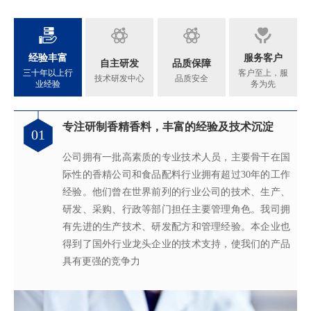
经验丰富
服务客户
自主研发
品质保障
三十年以上行
客户至上，服
技术研发中心
品质安全
业经验
务为先
专注研制香精香料，丰富的经验及技术沉淀
满足客户不同的调香需求
完善的质量管理体系
真心酿香味 芬芳传五洲
01
02
03
04
公司拥有一批高素质的专业技术人员，主要骨干在国
拥有独立的香精香料技术研发实验室和生产车间，可
从2005年起，公司就建立了国际认可的ISO9001：
轩宇的应用及技术服务中心，汇聚了多位优秀的技术
际性的香精公司和食品配料行业拥有超过30年的工作
为客户提供适合、满意，高性价比的高品质香精。
2015质量管理体系及ISO22000：2018 食品安全管理体
工程师从事香精香料在各类产品中的开发应用，能高
经验。他们曾在世界前列的行业公司的技术、生产、
系，为所有产品质量稳定性及食用安全性保驾护航。
效地针对客户需求打造
不同产品，满
足客户对提高其
研发、采购、行政等部门担任主要管理角色。我司拥
产品质量以及缩短交货期的需求。
有先进的生产技术、研发配方和管理经验。本企业也
得到了国外行业龙头企业的技术支持，使我们的产品
具有更强的竞争力