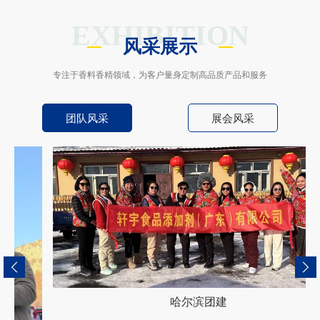
EXHIBITION
风采展示
专注于香料香精领域，为客户量身定制高品质产品和服务
团队风采
展会风采
哈尔滨团建