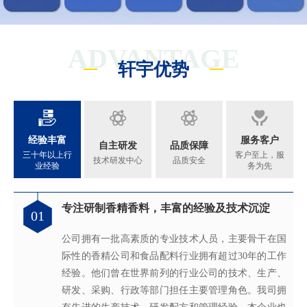
ADVANTAGE
轩宇优势
经验丰富
服务客户
自主研发
品质保障
三十年以上行
客户至上，服
技术研发中心
品质安全
业经验
务为先
专注研制香精香料，丰富的经验及技术沉淀
满足客户不同的调香需求
完善的质量管理体系
真心酿香味 芬芳传五洲
01
02
03
04
公司拥有一批高素质的专业技术人员，主要骨干在国
拥有独立的香精香料技术研发实验室和生产车间，可
从2005年起，公司就建立了国际认可的ISO9001：
轩宇的应用及技术服务中心，汇聚了多位优秀的技术
际性的香精公司和食品配料行业拥有超过30年的工作
为客户提供适合、满意，高性价比的高品质香精。
2015质量管理体系及ISO22000：2018 食品安全管理体
工程师从事香精香料在各类产品中的开发应用，能高
经验。他们曾在世界前列的行业公司的技术、生产、
系，为所有产品质量稳定性及食用安全性保驾护航。
效地针对客户需求打造
不同产品，满
足客户对提高其
研发、采购、行政等部门担任主要管理角色。我司拥
产品质量以及缩短交货期的需求。