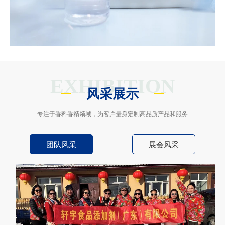
EXHIBITION
风采展示
专注于香料香精领域，为客户量身定制高品质产品和服务
团队风采
展会风采