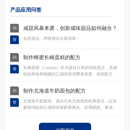
更多 +
产品应用问答
咸甜风暴来袭，创新咸味甜品如何融合？
问
创意甜品，用香精玩出新风味！
答
制作蜂蜜长崎蛋糕的配方
问
长崎蛋糕（Castella）作为源自日本的传统西点，其独
答
特的风味和细腻的口感深受消费者喜爱。传统配方主
要依赖蜂蜜来提供特征性风味，但在工业化生产中，
蜂蜜的添加量、成本控制以及风味稳定性往往面临挑
制作北海道牛奶面包的配方
问
战。轩宇牌蜂蜜香精作为一种高效风味增强剂，为这
一问题提供了专业解决方案。
北海道牛奶面包，源自日本北海道的经典甜点，以其
答
极致绵软的口感和浓郁奶香闻名。采用鲜奶、黄油及
面粉制作，面团经过精心发酵，烘烤后呈现金黄诱人