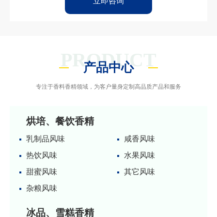
的色泽，内部组织如云朵般细腻柔润。每一口都散发
着醇厚的乳脂香气，甜而不腻，适合搭配果酱、蜂蜜
立即咨询
或单独享用，是早餐、下午茶的治愈系选择。无论是
家庭烘焙还是高端甜品店，这款面包都能带来满满的
幸福感与北海道风味体验。
PRODUCT
产品中心
专注于香料香精领域，为客户量身定制高品质产品和服务
烘培、餐饮香精
乳制品风味
咸香风味
热饮风味
水果风味
甜蜜风味
其它风味
杂粮风味