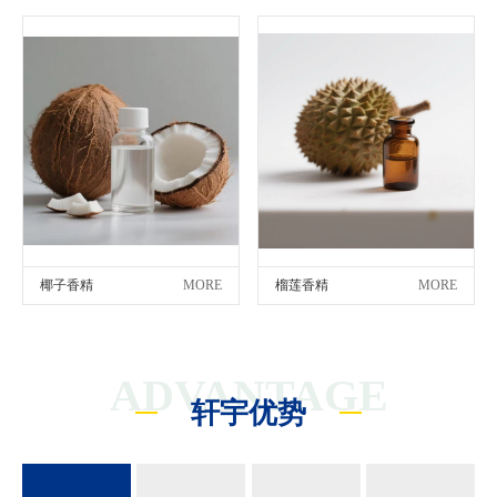
菠萝香精
MORE
桃子香精
MORE
椰子香精
MORE
榴莲香精
MORE
ADVANTAGE
轩宇优势