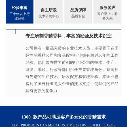
经验丰富
服务客户
自主研发
品质保障
三十年以上行
客户至上，服
技术研发中心
品质安全
业经验
务为先
专注研制香精香料，丰富的经验及技术沉淀
满足客户不同的调香需求
完善的质量管理体系
真心酿香味 芬芳传五洲
01
02
03
04
公司拥有一批高素质的专业技术人员，主要骨干在国
拥有独立的香精香料技术研发实验室和生产车间，可
从2005年起，公司就建立了国际认可的ISO9001：
轩宇的应用及技术服务中心，汇聚了多位优秀的技术
际性的香精公司和食品配料行业拥有超过30年的工作
为客户提供适合、满意，高性价比的高品质香精。
2015质量管理体系及ISO22000：2018 食品安全管理体
工程师从事香精香料在各类产品中的开发应用，能高
经验。他们曾在世界前列的行业公司的技术、生产、
系，为所有产品质量稳定性及食用安全性保驾护航。
效地针对客户需求打造
不同产品，满
足客户对提高其
研发、采购、行政等部门担任主要管理角色。我司拥
产品质量以及缩短交货期的需求。
有先进的生产技术、研发配方和管理经验。本企业也
得到了国外行业龙头企业的技术支持，使我们的产品
具有更强的竞争力
1300+款产品可满足客户多元化的香精需求