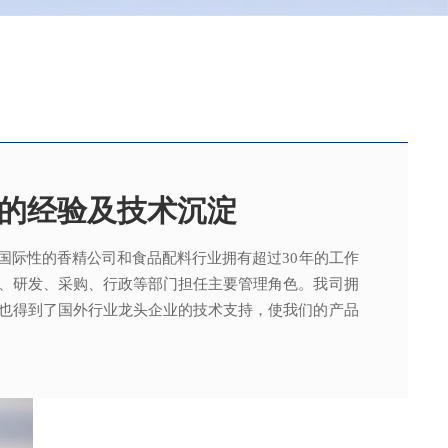
的经验及技术沉淀
国际性的香精公司和食品配料行业拥有超过30年的工作
，可为客户提供适合、满意，高性价比的高品质香精。
015质量管理体系及ISO22000：2018 食品安全管理体
术工程师从事香精香料在各类产品中的开发应用，能高
、研发、采购、行政等部门担任主要管理角色。我司拥
。
其产品质量以及缩短交货期的需求。
也得到了国外行业龙头企业的技术支持，使我们的产品