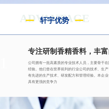
ADVANTAGE
轩宇优势
专注研制香精香料，丰富
满足客户不同的调香需求
完善的质量管理体系
真心酿香味 芬芳传五洲
1
2
3
4
公司拥有一批高素质的专业技术人员，主要骨干在
拥有独立的香精香料技术研发实验室和生产车间
从2005年起，公司就建立了国际认可的ISO9001：2
轩宇的应用及技术服务中心，汇聚了多位优秀的技
经验。他们曾在世界前列的行业公司的技术、生产
系，为所有产品质量稳定性及食用安全性保驾护航
效地针对客户需求打造
不同产品，满
足客户对提高
有先进的生产技术、研发配方和管理经验。本企业
具有更强的竞争力