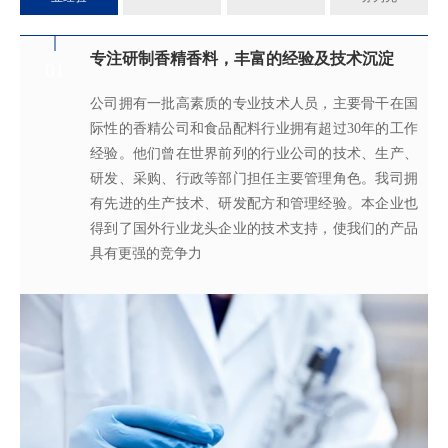
专注研制香精香料，丰富的经验及技术沉淀
满足客户不同的调香需求
完善的质量管理体系
真心酿香味 芬芳传五洲
01
02
03
04
公司拥有一批高素质的专业技术人员，主要骨干在国
拥有独立的香精香料技术研发实验室和生产车间，可
从2005年起，公司就建立了国际认可的ISO9001：
轩宇的应用及技术服务中心，汇聚了多位优秀的技术
际性的香精公司和食品配料行业拥有超过30年的工作
为客户提供适合、满意，高性价比的高品质香精。
2015质量管理体系及ISO22000：2018 食品安全管理体
工程师从事香精香料在各类产品中的开发应用，能高
经验。他们曾在世界前列的行业公司的技术、生产、
系，为所有产品质量稳定性及食用安全性保驾护航。
效地针对客户需求打造
不同产品，满
足客户对提高其
研发、采购、行政等部门担任主要管理角色。我司拥
产品质量以及缩短交货期的需求。
有先进的生产技术、研发配方和管理经验。本企业也
得到了国外行业龙头企业的技术支持，使我们的产品
具有更强的竞争力