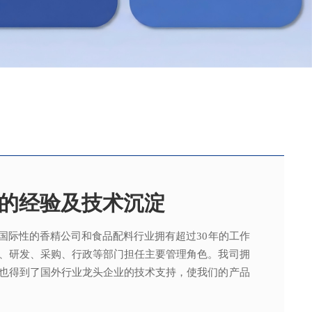
的经验及技术沉淀
国际性的香精公司和食品配料行业拥有超过30年的工作
，可为客户提供适合、满意，高性价比的高品质香精。
015质量管理体系及ISO22000：2018 食品安全管理体
术工程师从事香精香料在各类产品中的开发应用，能高
、研发、采购、行政等部门担任主要管理角色。我司拥
。
其产品质量以及缩短交货期的需求。
也得到了国外行业龙头企业的技术支持，使我们的产品