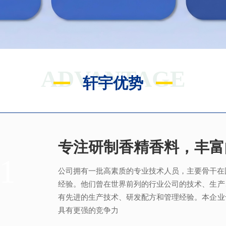
ADVANTAGE
轩宇优势
专注研制香精香料，丰富
满足客户不同的调香需求
完善的质量管理体系
真心酿香味 芬芳传五洲
1
2
3
4
公司拥有一批高素质的专业技术人员，主要骨干在
拥有独立的香精香料技术研发实验室和生产车间
从2005年起，公司就建立了国际认可的ISO9001：2
轩宇的应用及技术服务中心，汇聚了多位优秀的技
经验。他们曾在世界前列的行业公司的技术、生产
系，为所有产品质量稳定性及食用安全性保驾护航
效地针对客户需求打造
不同产品，满
足客户对提高
有先进的生产技术、研发配方和管理经验。本企业
具有更强的竞争力