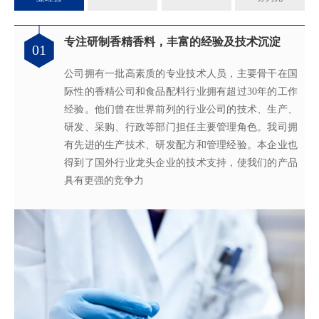
专注研制香精香料，丰富的经验及技术沉淀
满足客户不同的调香需求
完善的质量管理体系
真心酿香味 芬芳传五洲
01
02
03
04
公司拥有一批高素质的专业技术人员，主要骨干在国
拥有独立的香精香料技术研发实验室和生产车间，可
从2005年起，公司就建立了国际认可的ISO9001：
轩宇的应用及技术服务中心，汇聚了多位优秀的技术
际性的香精公司和食品配料行业拥有超过30年的工作
为客户提供适合、满意，高性价比的高品质香精。
2015质量管理体系及ISO22000：2018 食品安全管理体
工程师从事香精香料在各类产品中的开发应用，能高
经验。他们曾在世界前列的行业公司的技术、生产、
系，为所有产品质量稳定性及食用安全性保驾护航。
效地针对客户需求打造
不同产品，满
足客户对提高其
研发、采购、行政等部门担任主要管理角色。我司拥
产品质量以及缩短交货期的需求。
有先进的生产技术、研发配方和管理经验。本企业也
得到了国外行业龙头企业的技术支持，使我们的产品
具有更强的竞争力