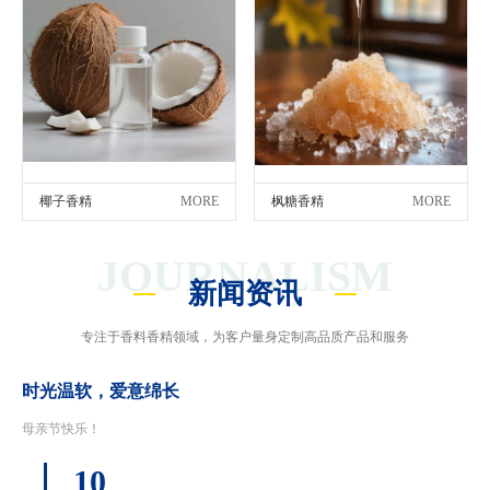
椰子香精
MORE
枫糖香精
MORE
JOURNALISM
新闻资讯
专注于香料香精领域，为客户量身定制高品质产品和服务
时光温软，爱意绵长
母亲节快乐！
10