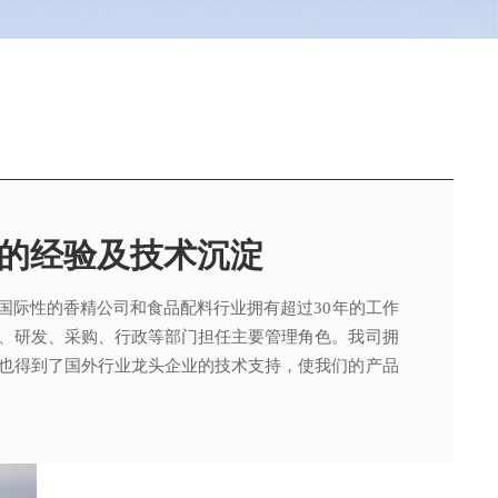
的经验及技术沉淀
国际性的香精公司和食品配料行业拥有超过30年的工作
，可为客户提供适合、满意，高性价比的高品质香精。
015质量管理体系及ISO22000：2018 食品安全管理体
术工程师从事香精香料在各类产品中的开发应用，能高
、研发、采购、行政等部门担任主要管理角色。我司拥
。
其产品质量以及缩短交货期的需求。
也得到了国外行业龙头企业的技术支持，使我们的产品