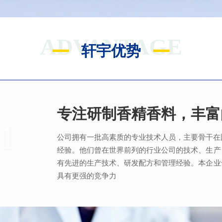
ADVANTAGE
轩宇优势
专注研制香精香料，丰富
满足客户不同的调香需求
完善的质量管理体系
真心酿香味 芬芳传五洲
1
2
3
4
公司拥有一批高素质的专业技术人员，主要骨干在
拥有独立的香精香料技术研发实验室和生产车间
从2005年起，公司就建立了国际认可的ISO9001：2
轩宇的应用及技术服务中心，汇聚了多位优秀的技
经验。他们曾在世界前列的行业公司的技术、生产
系，为所有产品质量稳定性及食用安全性保驾护航
效地针对客户需求打造
不同产品，满
足客户对提高
有先进的生产技术、研发配方和管理经验。本企业
具有更强的竞争力