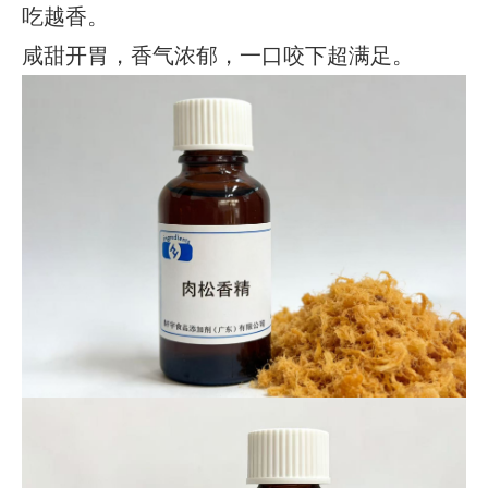
吃越香。
咸甜开胃，香气浓郁，一口咬下超满足。