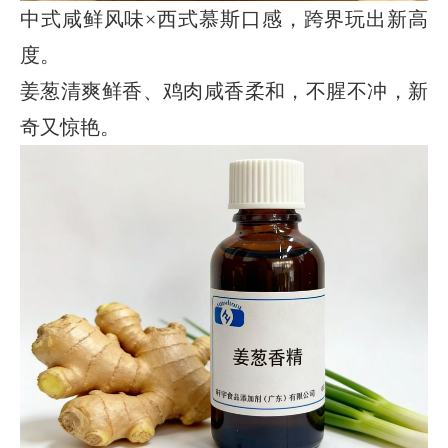
中式咸鲜风味×西式慕斯口感，跨界玩出新高
度。
姜葱清爽鲜香、鸡肉咸香柔和，不腥不冲，新
奇又惊艳。