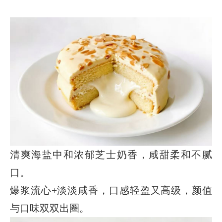
清爽海盐中和浓郁芝士奶香，咸甜柔和不腻
口。
爆浆流心
+
淡淡咸香，口感轻盈又高级，颜值
与口味双双出圈。