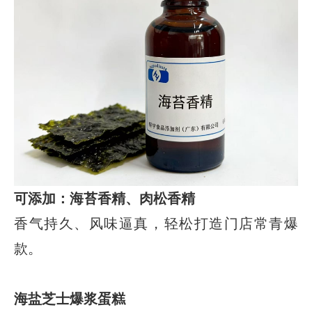
可添加：海苔香精、肉松香精
香气持久、风味逼真，轻松打造门店常青爆
款。
海盐芝士爆浆蛋糕