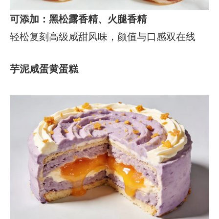
可添加：黑松露香精、火腿香精
轻松复刻高级咸甜风味，颜值与口感双在线
芋泥咸蛋黄蛋糕