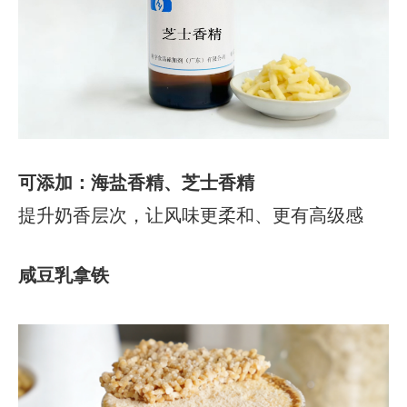
可添加：海盐香精、芝士香精
提升奶香层次，让风味更柔和、更有高级感
咸豆乳拿铁