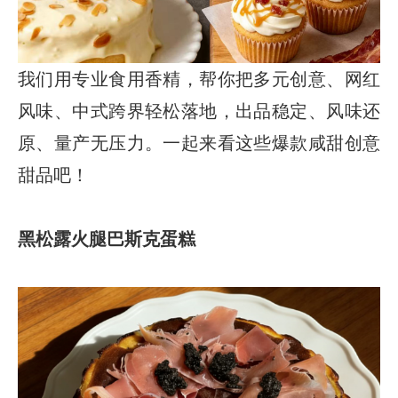
我们用专业食用香精，帮你把多元创意、网红
风味、中式跨界轻松落地，出品稳定、风味还
原、量产无压力。一起来看这些爆款咸甜创意
甜品
吧！
黑松露火腿巴斯克蛋糕