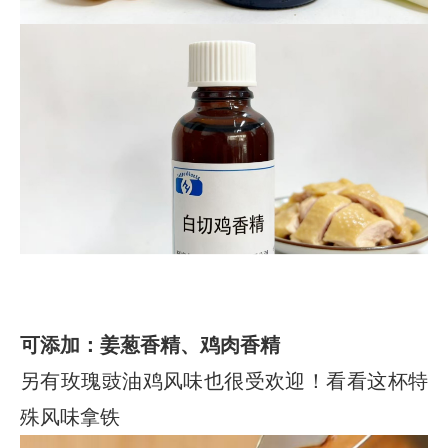
可添加：姜葱香精、鸡肉香精
另有玫瑰豉油鸡风味也很受欢迎！看看这杯特
殊风味拿铁