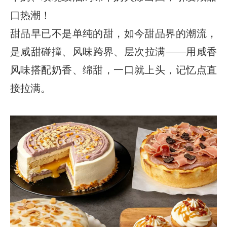
口热潮！
甜品早已不是单纯的甜，如今甜品界的潮流，
是咸甜碰撞、风味跨界、层次拉满——用咸香
风味搭配奶香、绵甜，一口就上头，记忆点直
接拉满。