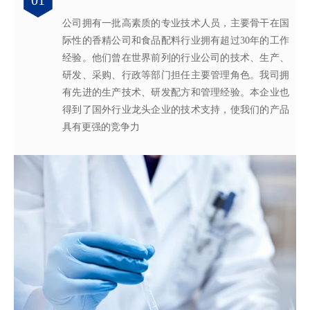
01
02
03
04
公司拥有一批高素质的专业技术人员，主要骨干在国
拥有独立的香精香料技术研发实验室和生产车间，可
从2005年起，公司就建立了国际认可的ISO9001：
轩宇的应用及技术服务中心，汇聚了多位优秀的技术
际性的香精公司和食品配料行业拥有超过30年的工作
为客户提供适合、满意，高性价比的高品质香精。
2015质量管理体系及ISO22000：2018 食品安全管理体
工程师从事香精香料在各类产品中的开发应用，能高
经验。他们曾在世界前列的行业公司的技术、生产、
系，为所有产品质量稳定性及食用安全性保驾护航。
效地针对客户需求打造
不同产品，满
足客户对提高其
研发、采购、行政等部门担任主要管理角色。我司拥
产品质量以及缩短交货期的需求。
有先进的生产技术、研发配方和管理经验。本企业也
得到了国外行业龙头企业的技术支持，使我们的产品
具有更强的竞争力