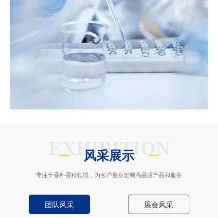
EXHIBITION
风采展示
专注于香料香精领域，为客户量身定制高品质产品和服务
团队风采
展会风采