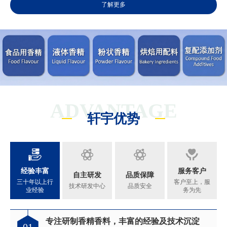
了解更多
ADVANTAGE
轩宇优势
经验丰富
服务客户
自主研发
品质保障
三十年以上行
客户至上，服
技术研发中心
品质安全
业经验
务为先
专注研制香精香料，丰富的经验及技术沉淀
满足客户不同的调香需求
完善的质量管理体系
真心酿香味 芬芳传五洲