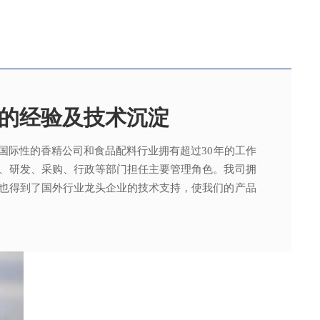
的经验及技术沉淀
国际性的香精公司和食品配料行业拥有超过30年的工作
，可为客户提供适合、满意，高性价比的高品质香精。
015质量管理体系及ISO22000：2018 食品安全管理体
术工程师从事香精香料在各类产品中的开发应用，能高
、研发、采购、行政等部门担任主要管理角色。我司拥
。
其产品质量以及缩短交货期的需求。
也得到了国外行业龙头企业的技术支持，使我们的产品