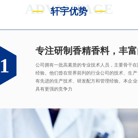
ADVANTAGE
轩宇优势
专注研制香精香料，丰富
满足客户不同的调香需求
完善的质量管理体系
真心酿香味 芬芳传五洲
1
2
3
4
公司拥有一批高素质的专业技术人员，主要骨干在
拥有独立的香精香料技术研发实验室和生产车间
从2005年起，公司就建立了国际认可的ISO9001：2
轩宇的应用及技术服务中心，汇聚了多位优秀的技
经验。他们曾在世界前列的行业公司的技术、生产
系，为所有产品质量稳定性及食用安全性保驾护航
效地针对客户需求打造
不同产品，满
足客户对提高
有先进的生产技术、研发配方和管理经验。本企业
具有更强的竞争力