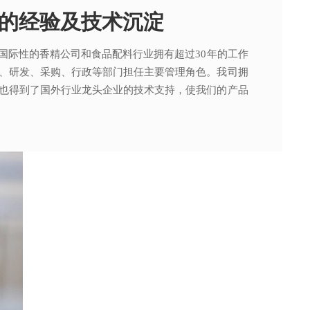
的经验及技术沉淀
国际性的香精公司和食品配料行业拥有超过30年的工作
，可为客户提供适合、满意，高性价比的高品质香精。
015质量管理体系及ISO22000：2018 食品安全管理体
术工程师从事香精香料在各类产品中的开发应用，能高
、研发、采购、行政等部门担任主要管理角色。我司拥
。
其产品质量以及缩短交货期的需求。
也得到了国外行业龙头企业的技术支持，使我们的产品