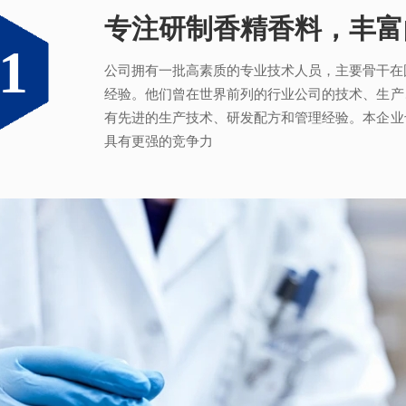
专注研制香精香料，丰富
满足客户不同的调香需求
完善的质量管理体系
真心酿香味 芬芳传五洲
1
2
3
4
公司拥有一批高素质的专业技术人员，主要骨干在
拥有独立的香精香料技术研发实验室和生产车间
从2005年起，公司就建立了国际认可的ISO9001：2
轩宇的应用及技术服务中心，汇聚了多位优秀的技
经验。他们曾在世界前列的行业公司的技术、生产
系，为所有产品质量稳定性及食用安全性保驾护航
效地针对客户需求打造
不同产品，满
足客户对提高
有先进的生产技术、研发配方和管理经验。本企业
具有更强的竞争力