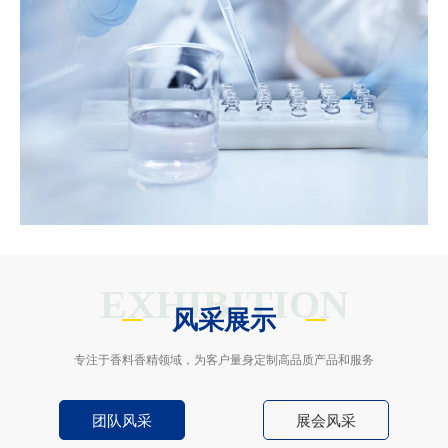
EXHIBITION
风采展示
专注于香料香精领域，为客户量身定制高品质产品和服务
团队风采
展会风采