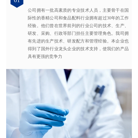
01
02
03
04
公司拥有一批高素质的专业技术人员，主要骨干在国
拥有独立的香精香料技术研发实验室和生产车间，可
从2005年起，公司就建立了国际认可的ISO9001：
轩宇的应用及技术服务中心，汇聚了多位优秀的技术
际性的香精公司和食品配料行业拥有超过30年的工作
为客户提供适合、满意，高性价比的高品质香精。
2015质量管理体系及ISO22000：2018 食品安全管理体
工程师从事香精香料在各类产品中的开发应用，能高
经验。他们曾在世界前列的行业公司的技术、生产、
系，为所有产品质量稳定性及食用安全性保驾护航。
效地针对客户需求打造
不同产品，满
足客户对提高其
研发、采购、行政等部门担任主要管理角色。我司拥
产品质量以及缩短交货期的需求。
有先进的生产技术、研发配方和管理经验。本企业也
得到了国外行业龙头企业的技术支持，使我们的产品
具有更强的竞争力