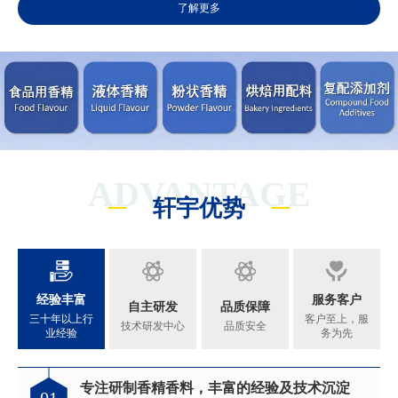
了解更多
ADVANTAGE
轩宇优势
经验丰富
服务客户
自主研发
品质保障
三十年以上行
客户至上，服
技术研发中心
品质安全
业经验
务为先
专注研制香精香料，丰富的经验及技术沉淀
满足客户不同的调香需求
完善的质量管理体系
真心酿香味 芬芳传五洲