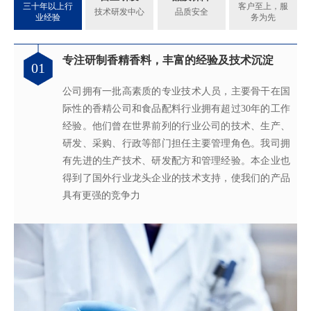
三十年以上行
客户至上，服
技术研发中心
品质安全
业经验
务为先
专注研制香精香料，丰富的经验及技术沉淀
满足客户不同的调香需求
完善的质量管理体系
真心酿香味 芬芳传五洲
01
02
03
04
公司拥有一批高素质的专业技术人员，主要骨干在国
拥有独立的香精香料技术研发实验室和生产车间，可
从2005年起，公司就建立了国际认可的ISO9001：
轩宇的应用及技术服务中心，汇聚了多位优秀的技术
际性的香精公司和食品配料行业拥有超过30年的工作
为客户提供适合、满意，高性价比的高品质香精。
2015质量管理体系及ISO22000：2018 食品安全管理体
工程师从事香精香料在各类产品中的开发应用，能高
经验。他们曾在世界前列的行业公司的技术、生产、
系，为所有产品质量稳定性及食用安全性保驾护航。
效地针对客户需求打造
不同产品，满
足客户对提高其
研发、采购、行政等部门担任主要管理角色。我司拥
产品质量以及缩短交货期的需求。
有先进的生产技术、研发配方和管理经验。本企业也
得到了国外行业龙头企业的技术支持，使我们的产品
具有更强的竞争力