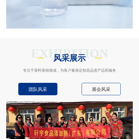
EXHIBITION
风采展示
专注于香料香精领域，为客户量身定制高品质产品和服务
团队风采
展会风采