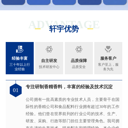
ADVANTAGE
轩宇优势
经验丰富
服务客户
自主研发
品质保障
三十年以上行
客户至上，服
技术研发中心
品质安全
业经验
务为先
专注研制香精香料，丰富的经验及技术沉淀
满足客户不同的调香需求
完善的质量管理体系
真心酿香味 芬芳传五洲
01
02
03
04
公司拥有一批高素质的专业技术人员，主要骨干在国
拥有独立的香精香料技术研发实验室和生产车间，可
从2005年起，公司就建立了国际认可的ISO9001：
轩宇的应用及技术服务中心，汇聚了多位优秀的技术
际性的香精公司和食品配料行业拥有超过30年的工作
为客户提供适合、满意，高性价比的高品质香精。
2015质量管理体系及ISO22000：2018 食品安全管理体
工程师从事香精香料在各类产品中的开发应用，能高
经验。他们曾在世界前列的行业公司的技术、生产、
系，为所有产品质量稳定性及食用安全性保驾护航。
效地针对客户需求打造
不同产品，满
足客户对提高其
研发、采购、行政等部门担任主要管理角色。我司拥
产品质量以及缩短交货期的需求。