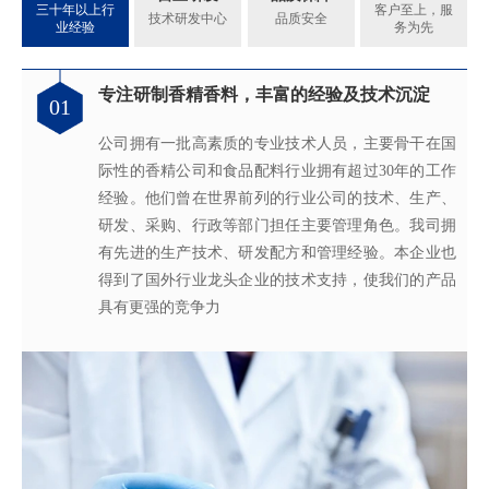
三十年以上行
客户至上，服
技术研发中心
品质安全
业经验
务为先
专注研制香精香料，丰富的经验及技术沉淀
满足客户不同的调香需求
完善的质量管理体系
真心酿香味 芬芳传五洲
01
02
03
04
公司拥有一批高素质的专业技术人员，主要骨干在国
拥有独立的香精香料技术研发实验室和生产车间，可
从2005年起，公司就建立了国际认可的ISO9001：
轩宇的应用及技术服务中心，汇聚了多位优秀的技术
际性的香精公司和食品配料行业拥有超过30年的工作
为客户提供适合、满意，高性价比的高品质香精。
2015质量管理体系及ISO22000：2018 食品安全管理体
工程师从事香精香料在各类产品中的开发应用，能高
经验。他们曾在世界前列的行业公司的技术、生产、
系，为所有产品质量稳定性及食用安全性保驾护航。
效地针对客户需求打造
不同产品，满
足客户对提高其
研发、采购、行政等部门担任主要管理角色。我司拥
产品质量以及缩短交货期的需求。
有先进的生产技术、研发配方和管理经验。本企业也
得到了国外行业龙头企业的技术支持，使我们的产品
具有更强的竞争力