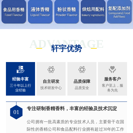
ADVANTAGE
轩宇优势
经验丰富
服务客户
自主研发
品质保障
三十年以上行
客户至上，服
技术研发中心
品质安全
业经验
务为先
专注研制香精香料，丰富的经验及技术沉淀
满足客户不同的调香需求
完善的质量管理体系
真心酿香味 芬芳传五洲
01
02
03
04
公司拥有一批高素质的专业技术人员，主要骨干在国
拥有独立的香精香料技术研发实验室和生产车间，可
从2005年起，公司就建立了国际认可的ISO9001：
轩宇的应用及技术服务中心，汇聚了多位优秀的技术
际性的香精公司和食品配料行业拥有超过30年的工作
为客户提供适合、满意，高性价比的高品质香精。
2015质量管理体系及ISO22000：2018 食品安全管理体
工程师从事香精香料在各类产品中的开发应用，能高