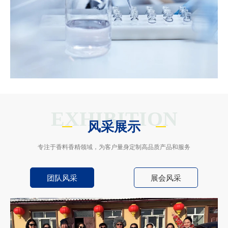
EXHIBITION
风采展示
专注于香料香精领域，为客户量身定制高品质产品和服务
团队风采
展会风采