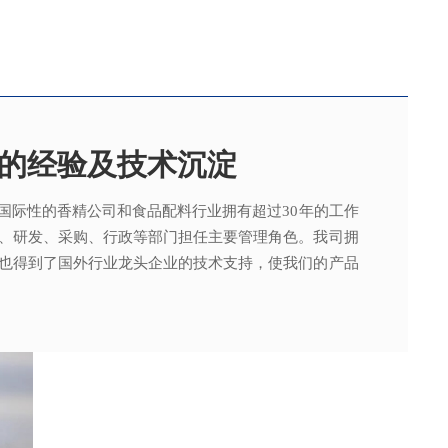
的经验及技术沉淀
国际性的香精公司和食品配料行业拥有超过30年的工作
，可为客户提供适合、满意，高性价比的高品质香精。
015质量管理体系及ISO22000：2018 食品安全管理体
术工程师从事香精香料在各类产品中的开发应用，能高
、研发、采购、行政等部门担任主要管理角色。我司拥
。
其产品质量以及缩短交货期的需求。
也得到了国外行业龙头企业的技术支持，使我们的产品