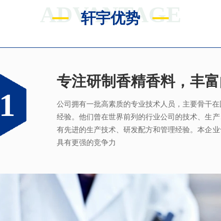
ADVANTAGE
轩宇优势
专注研制香精香料，丰富
满足客户不同的调香需求
完善的质量管理体系
真心酿香味 芬芳传五洲
1
2
3
4
公司拥有一批高素质的专业技术人员，主要骨干在
拥有独立的香精香料技术研发实验室和生产车间
从2005年起，公司就建立了国际认可的ISO9001：2
轩宇的应用及技术服务中心，汇聚了多位优秀的技
经验。他们曾在世界前列的行业公司的技术、生产
系，为所有产品质量稳定性及食用安全性保驾护航
效地针对客户需求打造
不同产品，满
足客户对提高
有先进的生产技术、研发配方和管理经验。本企业
具有更强的竞争力