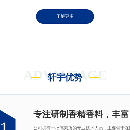
了解更多
ADVANTAGE
轩宇优势
专注研制香精香料，丰富
满足客户不同的调香需求
完善的质量管理体系
真心酿香味 芬芳传五洲
1
2
3
4
公司拥有一批高素质的专业技术人员，主要骨干在
拥有独立的香精香料技术研发实验室和生产车间
从2005年起，公司就建立了国际认可的ISO9001：2
轩宇的应用及技术服务中心，汇聚了多位优秀的技