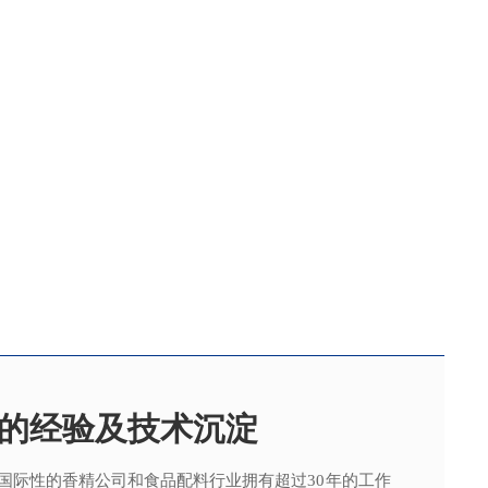
的经验及技术沉淀
国际性的香精公司和食品配料行业拥有超过30年的工作
，可为客户提供适合、满意，高性价比的高品质香精。
015质量管理体系及ISO22000：2018 食品安全管理体
术工程师从事香精香料在各类产品中的开发应用，能高