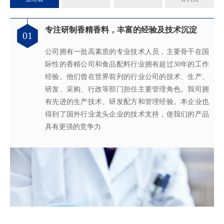
专注研制香精香料，丰富的经验及技术沉淀
满足客户不同的调香需求
完善的质量管理体系
真心酿香味 芬芳传五洲
01
02
03
04
公司拥有一批高素质的专业技术人员，主要骨干在国
拥有独立的香精香料技术研发实验室和生产车间，可
从2005年起，公司就建立了国际认可的ISO9001：
轩宇的应用及技术服务中心，汇聚了多位优秀的技术
际性的香精公司和食品配料行业拥有超过30年的工作
为客户提供适合、满意，高性价比的高品质香精。
2015质量管理体系及ISO22000：2018 食品安全管理体
工程师从事香精香料在各类产品中的开发应用，能高
经验。他们曾在世界前列的行业公司的技术、生产、
系，为所有产品质量稳定性及食用安全性保驾护航。
效地针对客户需求打造
不同产品，满
足客户对提高其
研发、采购、行政等部门担任主要管理角色。我司拥
产品质量以及缩短交货期的需求。
有先进的生产技术、研发配方和管理经验。本企业也
得到了国外行业龙头企业的技术支持，使我们的产品
具有更强的竞争力