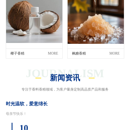
椰子香精
MORE
枫糖香精
MORE
JOURNALISM
新闻资讯
专注于香料香精领域，为客户量身定制高品质产品和服务
时光温软，爱意绵长
母亲节快乐！
10