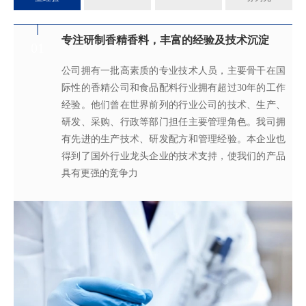
专注研制香精香料，丰富的经验及技术沉淀
满足客户不同的调香需求
完善的质量管理体系
真心酿香味 芬芳传五洲
01
02
03
04
公司拥有一批高素质的专业技术人员，主要骨干在国
拥有独立的香精香料技术研发实验室和生产车间，可
从2005年起，公司就建立了国际认可的ISO9001：
轩宇的应用及技术服务中心，汇聚了多位优秀的技术
际性的香精公司和食品配料行业拥有超过30年的工作
为客户提供适合、满意，高性价比的高品质香精。
2015质量管理体系及ISO22000：2018 食品安全管理体
工程师从事香精香料在各类产品中的开发应用，能高
经验。他们曾在世界前列的行业公司的技术、生产、
系，为所有产品质量稳定性及食用安全性保驾护航。
效地针对客户需求打造
不同产品，满
足客户对提高其
研发、采购、行政等部门担任主要管理角色。我司拥
产品质量以及缩短交货期的需求。
有先进的生产技术、研发配方和管理经验。本企业也
得到了国外行业龙头企业的技术支持，使我们的产品
具有更强的竞争力