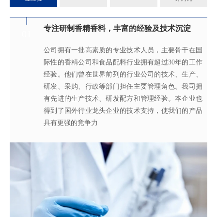
专注研制香精香料，丰富的经验及技术沉淀
满足客户不同的调香需求
完善的质量管理体系
真心酿香味 芬芳传五洲
01
02
03
04
公司拥有一批高素质的专业技术人员，主要骨干在国
拥有独立的香精香料技术研发实验室和生产车间，可
从2005年起，公司就建立了国际认可的ISO9001：
轩宇的应用及技术服务中心，汇聚了多位优秀的技术
际性的香精公司和食品配料行业拥有超过30年的工作
为客户提供适合、满意，高性价比的高品质香精。
2015质量管理体系及ISO22000：2018 食品安全管理体
工程师从事香精香料在各类产品中的开发应用，能高
经验。他们曾在世界前列的行业公司的技术、生产、
系，为所有产品质量稳定性及食用安全性保驾护航。
效地针对客户需求打造
不同产品，满
足客户对提高其
研发、采购、行政等部门担任主要管理角色。我司拥
产品质量以及缩短交货期的需求。
有先进的生产技术、研发配方和管理经验。本企业也
得到了国外行业龙头企业的技术支持，使我们的产品
具有更强的竞争力