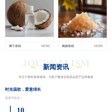
椰子香精
MORE
枫糖香精
MORE
JOURNALISM
新闻资讯
专注于香料香精领域，为客户量身定制高品质产品和服务
时光温软，爱意绵长
母亲节快乐！
10