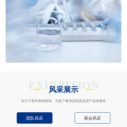
EXHIBITION
风采展示
专注于香料香精领域，为客户量身定制高品质产品和服务
团队风采
展会风采