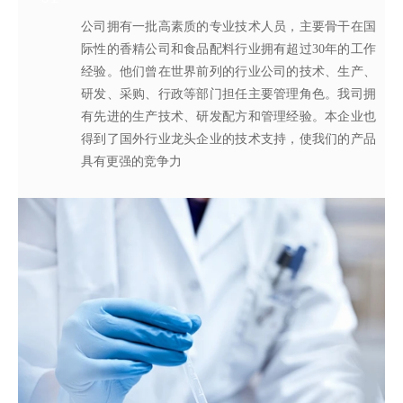
公司拥有一批高素质的专业技术人员，主要骨干在国
拥有独立的香精香料技术研发实验室和生产车间，可
从2005年起，公司就建立了国际认可的ISO9001：
轩宇的应用及技术服务中心，汇聚了多位优秀的技术
际性的香精公司和食品配料行业拥有超过30年的工作
为客户提供适合、满意，高性价比的高品质香精。
2015质量管理体系及ISO22000：2018 食品安全管理体
工程师从事香精香料在各类产品中的开发应用，能高
经验。他们曾在世界前列的行业公司的技术、生产、
系，为所有产品质量稳定性及食用安全性保驾护航。
效地针对客户需求打造
不同产品，满
足客户对提高其
研发、采购、行政等部门担任主要管理角色。我司拥
产品质量以及缩短交货期的需求。
有先进的生产技术、研发配方和管理经验。本企业也
得到了国外行业龙头企业的技术支持，使我们的产品
具有更强的竞争力