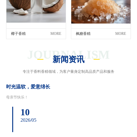
椰子香精
MORE
枫糖香精
MORE
JOURNALISM
新闻资讯
专注于香料香精领域，为客户量身定制高品质产品和服务
时光温软，爱意绵长
母亲节快乐！
10
2026/05