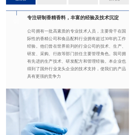
专注研制香精香料，丰富的经验及技术沉淀
满足客户不同的调香需求
完善的质量管理体系
真心酿香味 芬芳传五洲
01
02
03
04
公司拥有一批高素质的专业技术人员，主要骨干在国
拥有独立的香精香料技术研发实验室和生产车间，可
从2005年起，公司就建立了国际认可的ISO9001：
轩宇的应用及技术服务中心，汇聚了多位优秀的技术
际性的香精公司和食品配料行业拥有超过30年的工作
为客户提供适合、满意，高性价比的高品质香精。
2015质量管理体系及ISO22000：2018 食品安全管理体
工程师从事香精香料在各类产品中的开发应用，能高
经验。他们曾在世界前列的行业公司的技术、生产、
系，为所有产品质量稳定性及食用安全性保驾护航。
效地针对客户需求打造
不同产品，满
足客户对提高其
研发、采购、行政等部门担任主要管理角色。我司拥
产品质量以及缩短交货期的需求。
有先进的生产技术、研发配方和管理经验。本企业也
得到了国外行业龙头企业的技术支持，使我们的产品
具有更强的竞争力