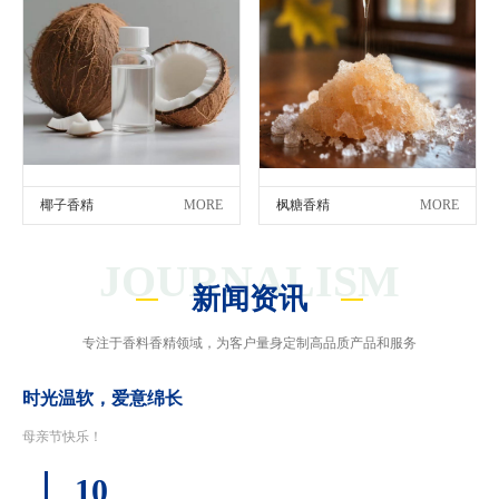
椰子香精
MORE
枫糖香精
MORE
JOURNALISM
新闻资讯
专注于香料香精领域，为客户量身定制高品质产品和服务
时光温软，爱意绵长
母亲节快乐！
10