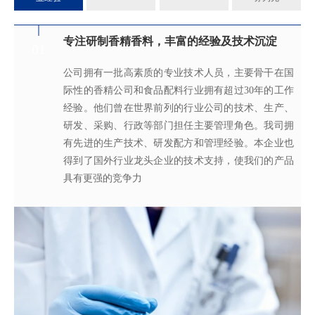
专注研制香精香料，丰富的经验及技术沉淀
满足客户不同的调香需求
完善的质量管理体系
真心酿香味 芬芳传五洲
01
02
03
04
公司拥有一批高素质的专业技术人员，主要骨干在国
拥有独立的香精香料技术研发实验室和生产车间，可
从2005年起，公司就建立了国际认可的ISO9001：
轩宇的应用及技术服务中心，汇聚了多位优秀的技术
际性的香精公司和食品配料行业拥有超过30年的工作
为客户提供适合、满意，高性价比的高品质香精。
2015质量管理体系及ISO22000：2018 食品安全管理体
工程师从事香精香料在各类产品中的开发应用，能高
经验。他们曾在世界前列的行业公司的技术、生产、
系，为所有产品质量稳定性及食用安全性保驾护航。
效地针对客户需求打造
不同产品，满
足客户对提高其
研发、采购、行政等部门担任主要管理角色。我司拥
产品质量以及缩短交货期的需求。
有先进的生产技术、研发配方和管理经验。本企业也
得到了国外行业龙头企业的技术支持，使我们的产品
具有更强的竞争力