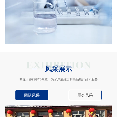
EXHIBITION
风采展示
专注于香料香精领域，为客户量身定制高品质产品和服务
团队风采
展会风采