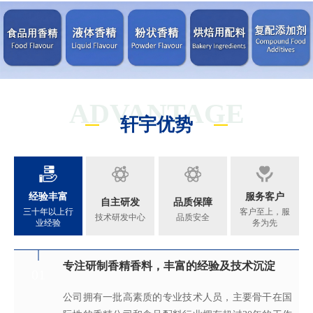
ADVANTAGE
轩宇优势
经验丰富
服务客户
自主研发
品质保障
三十年以上行
客户至上，服
技术研发中心
品质安全
业经验
务为先
专注研制香精香料，丰富的经验及技术沉淀
满足客户不同的调香需求
完善的质量管理体系
真心酿香味 芬芳传五洲
01
02
03
04
公司拥有一批高素质的专业技术人员，主要骨干在国
拥有独立的香精香料技术研发实验室和生产车间，可
从2005年起，公司就建立了国际认可的ISO9001：
轩宇的应用及技术服务中心，汇聚了多位优秀的技术