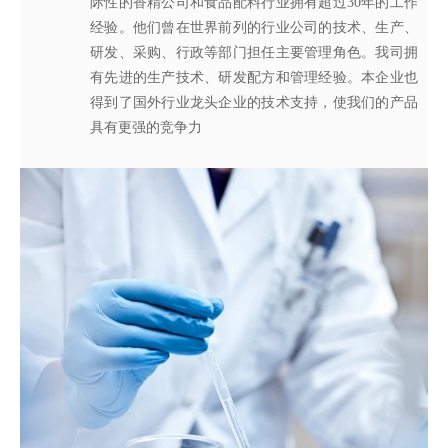
际性的香精公司和食品配料行业拥有超过30年的工作
为客户提供适合、满意，高性价比的高品质香精。
2015质量管理体系及ISO22000：2018 食品安全管理体
工程师从事香精香料在各类产品中的开发应用，能高
经验。他们曾在世界前列的行业公司的技术、生产、
系，为所有产品质量稳定性及食用安全性保驾护航。
效地针对客户需求打造
不同产品，满
足客户对提高其
研发、采购、行政等部门担任主要管理角色。我司拥
产品质量以及缩短交货期的需求。
有先进的生产技术、研发配方和管理经验。本企业也
得到了国外行业龙头企业的技术支持，使我们的产品
具有更强的竞争力