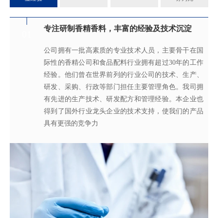
专注研制香精香料，丰富的经验及技术沉淀
满足客户不同的调香需求
完善的质量管理体系
真心酿香味 芬芳传五洲
01
02
03
04
公司拥有一批高素质的专业技术人员，主要骨干在国
拥有独立的香精香料技术研发实验室和生产车间，可
从2005年起，公司就建立了国际认可的ISO9001：
轩宇的应用及技术服务中心，汇聚了多位优秀的技术
际性的香精公司和食品配料行业拥有超过30年的工作
为客户提供适合、满意，高性价比的高品质香精。
2015质量管理体系及ISO22000：2018 食品安全管理体
工程师从事香精香料在各类产品中的开发应用，能高
经验。他们曾在世界前列的行业公司的技术、生产、
系，为所有产品质量稳定性及食用安全性保驾护航。
效地针对客户需求打造
不同产品，满
足客户对提高其
研发、采购、行政等部门担任主要管理角色。我司拥
产品质量以及缩短交货期的需求。
有先进的生产技术、研发配方和管理经验。本企业也
得到了国外行业龙头企业的技术支持，使我们的产品
具有更强的竞争力