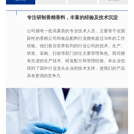
专注研制香精香料，丰富的经验及技术沉淀
满足客户不同的调香需求
完善的质量管理体系
真心酿香味 芬芳传五洲
01
02
03
04
公司拥有一批高素质的专业技术人员，主要骨干在国
拥有独立的香精香料技术研发实验室和生产车间，可
从2005年起，公司就建立了国际认可的ISO9001：
轩宇的应用及技术服务中心，汇聚了多位优秀的技术
际性的香精公司和食品配料行业拥有超过30年的工作
为客户提供适合、满意，高性价比的高品质香精。
2015质量管理体系及ISO22000：2018 食品安全管理体
工程师从事香精香料在各类产品中的开发应用，能高
经验。他们曾在世界前列的行业公司的技术、生产、
系，为所有产品质量稳定性及食用安全性保驾护航。
效地针对客户需求打造
不同产品，满
足客户对提高其
研发、采购、行政等部门担任主要管理角色。我司拥
产品质量以及缩短交货期的需求。
有先进的生产技术、研发配方和管理经验。本企业也
得到了国外行业龙头企业的技术支持，使我们的产品
具有更强的竞争力