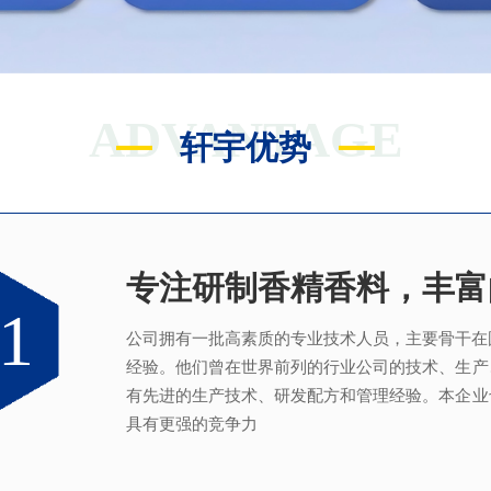
ADVANTAGE
轩宇优势
专注研制香精香料，丰富
满足客户不同的调香需求
完善的质量管理体系
真心酿香味 芬芳传五洲
1
2
3
4
公司拥有一批高素质的专业技术人员，主要骨干在
拥有独立的香精香料技术研发实验室和生产车间
从2005年起，公司就建立了国际认可的ISO9001：2
轩宇的应用及技术服务中心，汇聚了多位优秀的技
经验。他们曾在世界前列的行业公司的技术、生产
系，为所有产品质量稳定性及食用安全性保驾护航
效地针对客户需求打造
不同产品，满
足客户对提高
有先进的生产技术、研发配方和管理经验。本企业
具有更强的竞争力