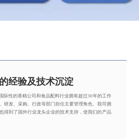
的经验及技术沉淀
国际性的香精公司和食品配料行业拥有超过30年的工作
，可为客户提供适合、满意，高性价比的高品质香精。
015质量管理体系及ISO22000：2018 食品安全管理体
术工程师从事香精香料在各类产品中的开发应用，能高
、研发、采购、行政等部门担任主要管理角色。我司拥
。
其产品质量以及缩短交货期的需求。
也得到了国外行业龙头企业的技术支持，使我们的产品