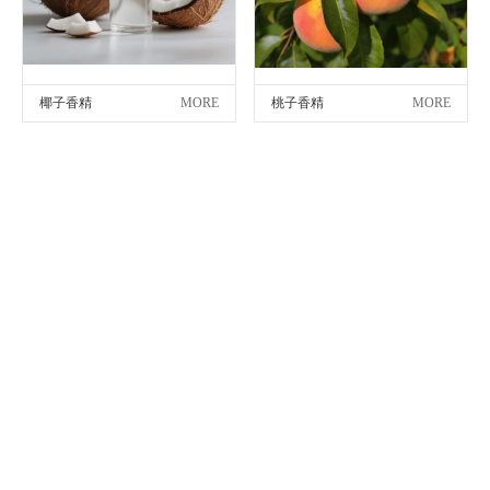
椰子香精
MORE
桃子香精
MORE
JOURNALISM
新闻资讯
专注于香料香精领域，为客户量身定制高品质产品和服务
时光温软，爱意绵长
母亲节快乐！
10
2026/05