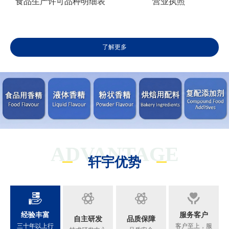
食品生产许可品种明细表
营业执照
了解更多
ADVANTAGE
轩宇优势
经验丰富
服务客户
自主研发
品质保障
三十年以上行
客户至上，服