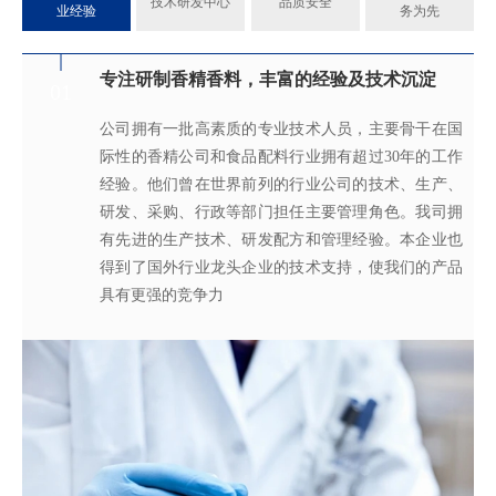
技术研发中心
品质安全
业经验
务为先
专注研制香精香料，丰富的经验及技术沉淀
满足客户不同的调香需求
完善的质量管理体系
真心酿香味 芬芳传五洲
01
02
03
04
公司拥有一批高素质的专业技术人员，主要骨干在国
拥有独立的香精香料技术研发实验室和生产车间，可
从2005年起，公司就建立了国际认可的ISO9001：
轩宇的应用及技术服务中心，汇聚了多位优秀的技术
际性的香精公司和食品配料行业拥有超过30年的工作
为客户提供适合、满意，高性价比的高品质香精。
2015质量管理体系及ISO22000：2018 食品安全管理体
工程师从事香精香料在各类产品中的开发应用，能高
经验。他们曾在世界前列的行业公司的技术、生产、
系，为所有产品质量稳定性及食用安全性保驾护航。
效地针对客户需求打造
不同产品，满
足客户对提高其
研发、采购、行政等部门担任主要管理角色。我司拥
产品质量以及缩短交货期的需求。
有先进的生产技术、研发配方和管理经验。本企业也
得到了国外行业龙头企业的技术支持，使我们的产品
具有更强的竞争力