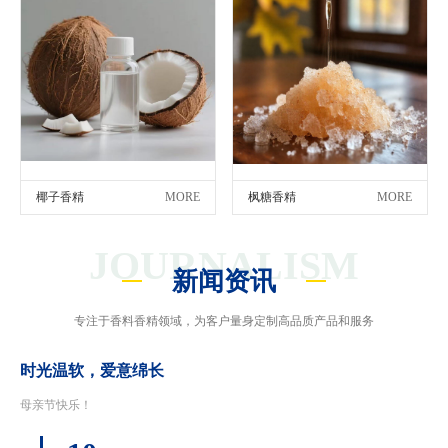
椰子香精
MORE
枫糖香精
MORE
JOURNALISM
新闻资讯
专注于香料香精领域，为客户量身定制高品质产品和服务
时光温软，爱意绵长
母亲节快乐！