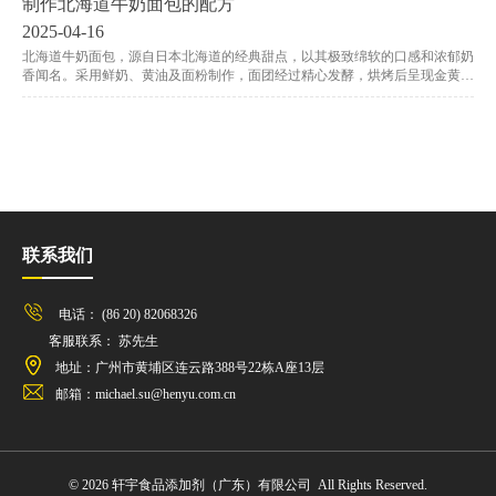
制作北海道牛奶面包的配方
2025-04-16
北海道牛奶面包，源自日本北海道的经典甜点，以其极致绵软的口感和浓郁奶
香闻名。采用鲜奶、黄油及面粉制作，面团经过精心发酵，烘烤后呈现金黄诱
人的色泽，内部组织如云朵般细腻柔润。每一口都散发着醇厚的乳脂香气，甜
而不腻，适合搭配果酱、蜂蜜或单独享用，是早餐、下午茶的治愈系选择。无
论是家庭烘焙还是高端甜品店，这款面包都能带来满满的幸福感与北海道风味
体验。
联系我们
电话： (86 20) 82068326
客服联系： 苏先生
地址：广州市黄埔区连云路388号22栋A座13层
邮箱：michael.su@henyu.com.cn
© 2026 轩宇食品添加剂（广东）有限公司 All Rights Reserved.